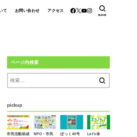
いて
お問い合わせ
アクセス
SEARCH
ページ内検索
検
索:
pickup
市民活動助成
NPO・市民
ぽっく40号
Let’s体