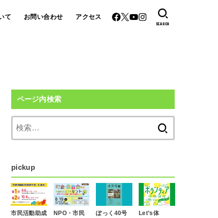
いて
お問い合わせ
アクセス
SEARCH
ページ内検索
検
索:
pickup
市民活動助成
NPO・市民
ぽっく40号
Let’s体