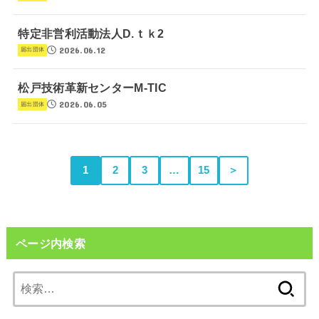
特定非営利活動法人D.ｔｋ2
2026.06.12
届出団体
松戸技術革新センターM-TIC
2026.06.05
届出団体
1
2
3
…
15
＞
ページ内検索
検
索: