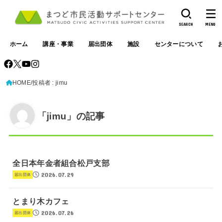
SEARCH
MENU
ホーム
講座・事業
届出団体
施設
センターについて
HOME
投稿者 : jimu
「jimu」の記事
全日本年金者組合松戸支部
2026.07.29
届出団体
とまり木カフェ
2026.07.26
届出団体