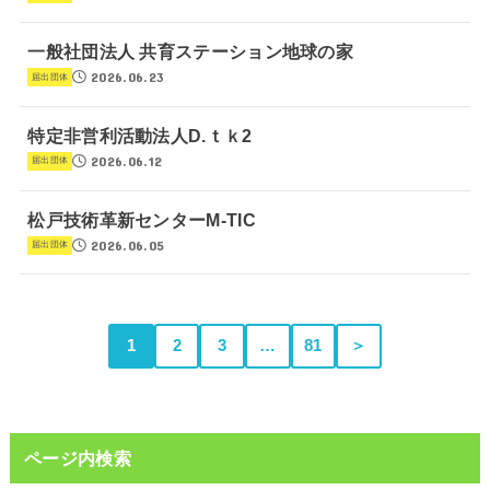
一般社団法人 共育ステーション地球の家
2026.06.23
届出団体
特定非営利活動法人D.ｔｋ2
2026.06.12
届出団体
松戸技術革新センターM-TIC
2026.06.05
届出団体
1
2
3
…
81
＞
ページ内検索