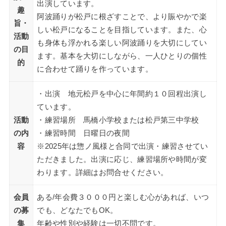
出演しています。
趣
阿波踊りが松戸に根ざすことで、より賑やかで楽
旨・
しい松戸になることを目指しています。また、心
活動
も身体も浮かれる楽しい阿波踊りを大切にしてい
の目
ます。基本を大切にしながら、一人ひとりの個性
的
に合わせて踊りを作っています。
・出演 地元松戸を中心に年間約１０回程出演し
ています。
活動
・練習場所 馬橋小学校または松戸第三中学校
の内
・練習時間 日曜日の夜間
容
※2025年は惣ノ風様と合同で出演・練習させてい
ただきました。出演に応じ、練習場所や時間が変
わります。詳細はお問合せください。
会員
ある/年会費３０００円と楽しむ心があれば、いつ
の募
でも、どなたでもOK。
集
年齢や性別や経験は一切不問です。