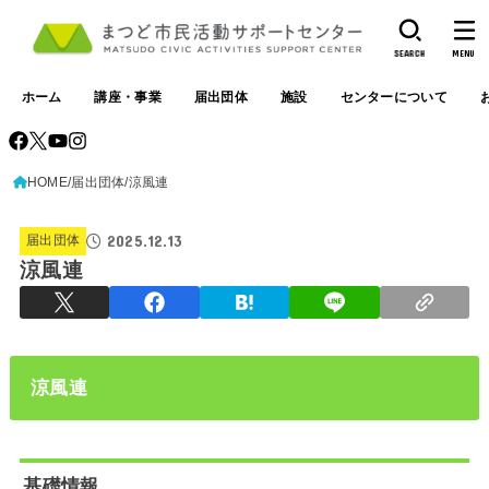
SEARCH
MENU
ホーム
講座・事業
届出団体
施設
センターについて
HOME
届出団体
涼風連
2025.12.13
届出団体
涼風連
涼風連
基礎情報