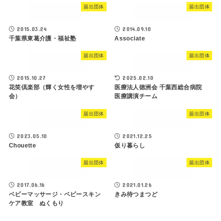
届出団体
届出団体
2015.03.24
2014.09.10
千葉県東葛介護・福祉塾
Associate
届出団体
届出団体
2015.10.27
2025.02.10
花笑倶楽部（輝く女性を増やす
医療法人徳洲会 千葉西総合病院
会）
医療講演チーム
届出団体
届出団体
2023.05.10
2021.12.25
Chouette
仮り暮らし
届出団体
届出団体
2017.06.16
2021.01.26
ベビーマッサージ・ベビースキン
きみ待つまつど
ケア教室 ぬくもり