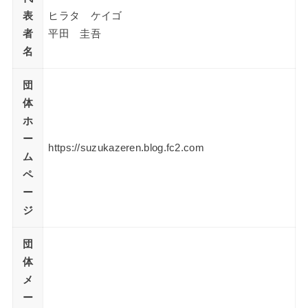
表
ヒラタ ケイゴ
者
平田 圭吾
名
団
体
ホ
ー
https://suzukazeren.blog.fc2.com
ム
ペ
ー
ジ
団
体
メ
ー