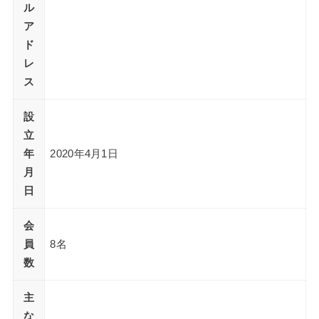
ル
ア
ド
レ
ス
設
立
年
2020年4月1日
月
日
会
員
8名
数
主
な