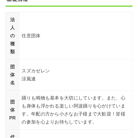
法
人
の
任意団体
種
類
団
スズカゼレン
体
涼風連
名
踊りも鳴物も基本を大切にしています。また、心
団
も身体も浮かれる楽しい阿波踊りを心がけていま
体
す。年配の方から小さなお子様まで大歓迎！皆様
PR
の参加を心よりお待ちしています。
代