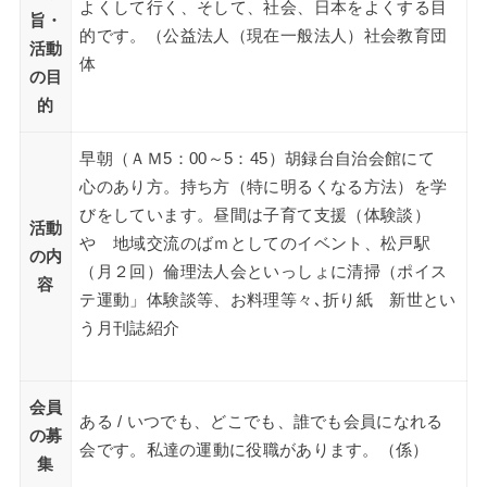
よくして行く、そして、社会、日本をよくする目
旨・
的です。（公益法人（現在一般法人）社会教育団
活動
体
の目
的
早朝（ＡＭ5：00～5：45）胡録台自治会館にて
心のあり方。持ち方（特に明るくなる方法）を学
びをしています。昼間は子育て支援（体験談）
活動
や 地域交流のばｍとしてのイベント、松戸駅
の内
（月２回）倫理法人会といっしょに清掃（ポイス
容
テ運動」体験談等、お料理等々､折り紙 新世とい
う月刊誌紹介
会員
ある / いつでも、どこでも、誰でも会員になれる
の募
会です。私達の運動に役職があります。（係）
集