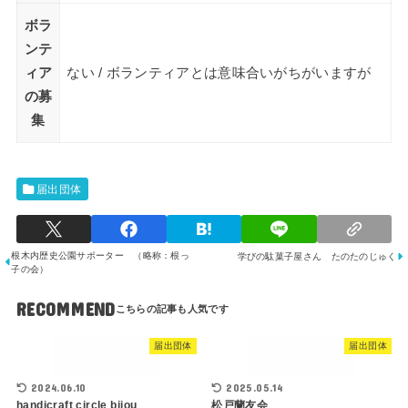
ボラ
ンテ
ィア
ない / ボランティアとは意味合いがちがいますが
の募
集
届出団体
根木内歴史公園サポーター （略称：根っ
学びの駄菓子屋さん たのたのじゅく
子の会）
RECOMMEND
届出団体
届出団体
2024.06.10
2025.05.14
handicraft circle bijou
松戸蘭友会