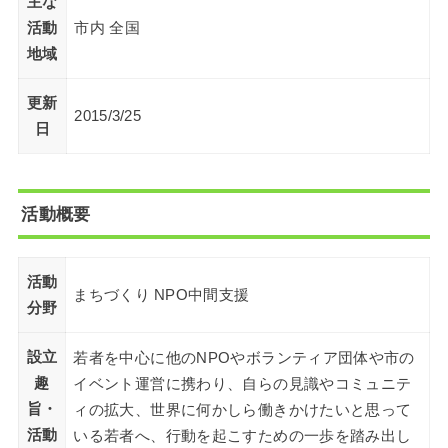
主な
活動
市内 全国
地域
更新
2015/3/25
日
活動概要
活動
まちづくり NPO中間支援
分野
設立
若者を中心に他のNPOやボランティア団体や市の
趣
イベント運営に携わり、自らの見識やコミュニテ
旨・
ィの拡大、世界に何かしら働きかけたいと思って
活動
いる若者へ、行動を起こすための一歩を踏み出し