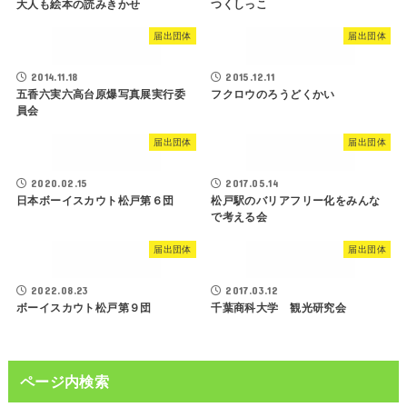
大人も絵本の読みきかせ
つくしっこ
届出団体
届出団体
2014.11.18
2015.12.11
五香六実六高台原爆写真展実行委
フクロウのろうどくかい
員会
届出団体
届出団体
2020.02.15
2017.05.14
日本ボーイスカウト松戸第６団
松戸駅のバリアフリー化をみんな
で考える会
届出団体
届出団体
2022.08.23
2017.03.12
ボーイスカウト松戸第９団
千葉商科大学 観光研究会
ページ内検索