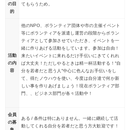
の目
てもらうため。
的
他のNPO、ボランティア団体や市の主催イベント
等にボランティアを派遣し運営の段階からボラン
ティアとして参加させていただき、イベントを一
緒に作りあげる活動をしています。参加は自由！
活動
来たいイベントに来れるだけ手伝いにきてくれれ
の内
ば大丈夫！ただしやるときは精一杯活動する！“自
容
分を若者だと思う人”中心に色んなお手伝いをし
て、得たノウハウを使い、今度は自分達で何か新
しい事を作りあげましょう！現在ボランティア部
門、、ビジネス部門が各々活動中！
会員
ある / 条件は特にありません。一緒に継続して活
の募
動してくれる自分を若者だと思う方大歓迎です！
集