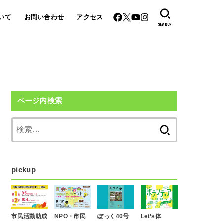
いて
お問い合わせ
アクセス
SEARCH
ページ内検索
検
索:
pickup
市民活動助成
NPO・市民
ぽっく40号
Let’s体