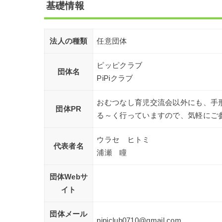
基礎情報
法人の種類
任意団体
ピッピクラブ
団体名
PiPiクラブ
おむつなし育児交流会以外にも、手
団体PR
る～く行っていますので、気軽にご
ウラセ ヒトミ
代表者名
浦瀬 瞳
団体Webサ
イト
団体メール
pipiclub0710@gmail.com