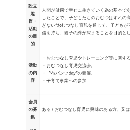
設立
人間が健康で幸せに生きていく為の基本で
趣
したことで、子どもたちのおむつはずれの
旨・
ぎない″おむつなし育児を通じて、子どもが
活動
信を持ち、親子の絆が深まることを目的と
の目
的
・おむつなし育児やトレーニング等に関す
活動
・おむつなし育児交流会。
の内
・〝布パンツday″の開催。
容
・子育て事業への参加
会員
の募
ある / おむつなし育児に興味のある方、又
集