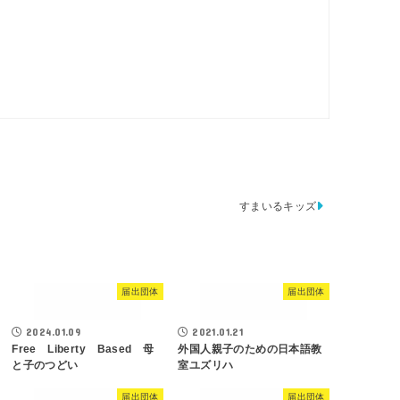
すまいるキッズ
届出団体
届出団体
2024.01.09
2021.01.21
Free Liberty Based 母
外国人親子のための日本語教
と子のつどい
室ユズリハ
届出団体
届出団体