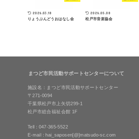
2026.03.18
2026.05.08
りょうぶんどうおはなし会
松戸市音楽協会
まつど市民活動サポートセンターについて
施設名：まつど市民活動サポートセンター
〒271-0094
千葉県松戸市上矢切299-1
松戸市総合福祉会館 1F
Tell : 047-365-5522
E-mail : hai_saposen[@]matsudo-sc.com