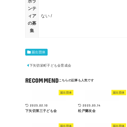
ボラ
ンテ
ィア
ない /
の募
集
届出団体
下矢切栄町子ども会育成会
RECOMMEND
届出団体
届出団体
2025.02.10
2025.05.14
下矢切第三子ども会
松戸蘭友会
届出団体
届出団体