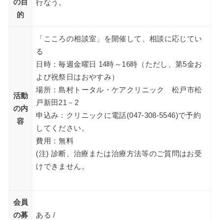
の目
行なう。
的
「こころの相談室」を開催して、相談に応じてい
る
日時：毎週金曜日 14時～16時（ただし、第5金お
よび祝祭日はおやすみ）
場所：島村トータル・ケアクリニック 松戸市松
活動
戸新田21－2
の内
申込み：クリニックに電話(047-308-5546)で予約
容
してください。
費用：無料
(注) 診断、治療または治療方法等のご質問はお受
けできません。
会員
の募
ある /