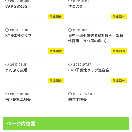
2020.03.08
2014.11.28
CAPなのはな
季楽の会
届出団体
届出団体
2023.05.18
2019.10.18
KYB体操クラブ
日中亜細亜障害者福祉協会（双極
性障害・うつ病の集い）
届出団体
届出団体
2019.08.13
2020.07.17
まんぷく広場
JKC千葉北クラブ連合会
届出団体
届出団体
2025.03.06
2024.05.30
南花島第二町会
陶芸木曜会
ページ内検索