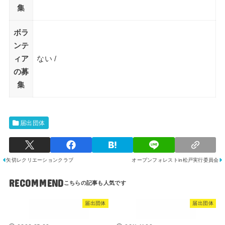
集
ボラ
ンテ
ィア
ない /
の募
集
届出団体
矢切レクリエーションクラブ
オープンフォレストin松戸実行委員会
RECOMMEND
届出団体
届出団体