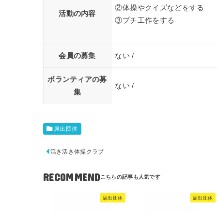
②体操やクイズなどをする
活動の内容
③プチ工作をする
会員の募集
ない /
ボランティアの募
ない /
集
届出団体
活き活き体操クラブ
RECOMMEND
届出団体
届出団体