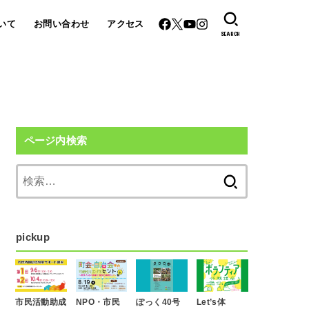
いて
お問い合わせ
アクセス
SEARCH
ページ内検索
検
索:
pickup
市民活動助成
NPO・市民
ぽっく40号
Let’s体