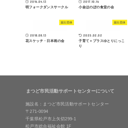
2016.04.13
2017.10.16
明フォークダンスサークル
小金ほのぼの食堂の会
届出団体
届出団体
2018.08.13
2025.02.02
花スケッチ・日本画の会
子育て＋プラスゆとりにっこ
り
まつど市民活動サポートセンターについて
施設名：まつど市民活動サポートセンター
〒271-0094
千葉県松戸市上矢切299-1
松戸市総合福祉会館 1F