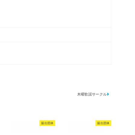
木曜歌謡サークル
届出団体
届出団体