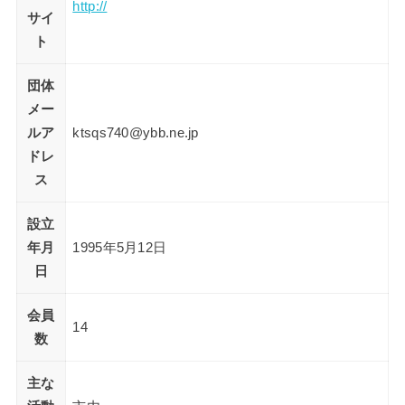
http://
サイ
ト
団体
メー
ルア
ktsqs740@ybb.ne.jp
ドレ
ス
設立
年月
1995年5月12日
日
会員
14
数
主な