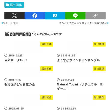
届出団体
矢切っ子食堂
まつどでつながるプロジェクト運営協議会
RECOMMEND
届出団体
届出団体
2016.02.13
2015.01.07
自立サークルFC
よこすかウィンドアンサンブル
届出団体
届出団体
2016.11.23
2014.11.28
明地区子ども食堂の会
Natural Yogini （ナチュラル ヨ
ギー二）
届出団体
届出団体
2026.06.05
2020.12.21