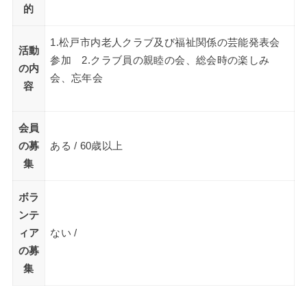
的
1.松戸市内老人クラブ及び福祉関係の芸能発表会
活動
参加 2.クラブ員の親睦の会、総会時の楽しみ
の内
会、忘年会
容
会員
の募
ある / 60歳以上
集
ボラ
ンテ
ィア
ない /
の募
集