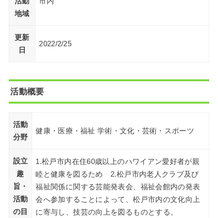
活動
市内
地域
更新
2022/2/25
日
活動概要
活動
健康・医療・福祉 学術・文化・芸術・スポーツ
分野
設立
1.松戸市内在住60歳以上のハワイアン愛好者が親
趣
睦と健康を図るため 2.松戸市内老人クラブ及び
旨・
福祉関係に関する芸能発表会、福祉会館内の発表
活動
会へ参加することによって、松戸市内の文化向上
の目
に寄与し、技芸の向上を図るものとする。