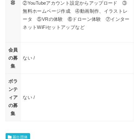
容
②YouTubeアカウント設定からアップロード ③
無料ホームページ作成 ④動画制作、イラストレ
ータ ⑤VRの体験 ⑥ドローン体験 ⑦インター
ネットWiFiセットアップなど
会員
の募
ない /
集
ボラ
ンテ
ィア
ない /
の募
集
届出団体