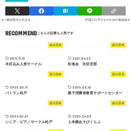
一般社団法人すばる
外国人の子どものための勉強会
RECOMMEND
届出団体
届出団体
2014.11.13
2021.04.25
木目込み人形サークル
松進会 矢切支部
届出団体
届出団体
2025.02.17
2025.02.10
パトラン松戸
親子消費者教育サポートセンター
届出団体
届出団体
2024.05.21
2023.04.28
シニア・ピアノサークル松戸
上本郷あそびくらぶ