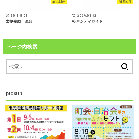
届出団体
届出団体
2018.11.05
2024.05.12
太極拳励一互会
松戸シティガイド
ページ内検索
検
索:
pickup