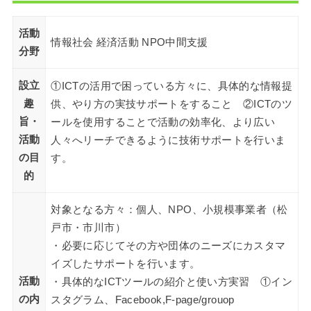
活動
情報社会 経済活動 NPO中間支援
分野
設立
①ICTの活用で困っている方々に、具体的な情報提
趣
供、やり方の実技サポートをすること ②ICTのツ
旨・
ールを使用することで活動の効率化、より広い
活動
人々へリーチできるように技術サポートを行いま
の目
す。
的
対象となる方々：個人、NPO、小規模事業者（松
戸市・市川市）
・必要に応じてその方や団体のニーズにカスタマ
イズしたサポートを行います。
活動
・具体的なICTツールの紹介と使い方実習 ①イン
の内
スタグラム、Facebook,F-page/grouop