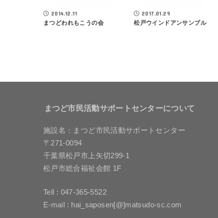
2014.12.11
2017.01.29
まつどわれもこうの会
松戸ウインドアンサンブル
まつど市民活動サポートセンターについて
施設名：まつど市民活動サポートセンター
〒271-0094
千葉県松戸市上矢切299-1
松戸市総合福祉会館 1F
Tell : 047-365-5522
E-mail : hai_saposen[@]matsudo-sc.com