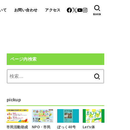
いて
お問い合わせ
アクセス
SEARCH
ページ内検索
検
索:
pickup
市民活動助成
NPO・市民
ぽっく40号
Let’s体