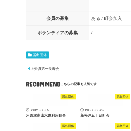
会員の募集
ある / 町会加入
ボランティアの募集
/
届出団体
上矢切第一長寿会
RECOMMEND
届出団体
届出団体
2021.04.05
2024.02.23
河原塚南山水道利用組合
新松戸五丁目町会
届出団体
届出団体