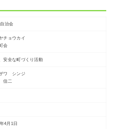
/自治会
ヤチョウカイ
町会
、安全な町づくり活動
ザワ シンジ
 信二
0年4月1日