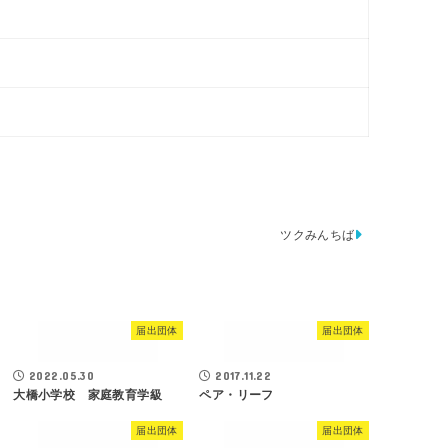
ツクみんちば
届出団体
届出団体
2022.05.30
2017.11.22
大橋小学校 家庭教育学級
ペア・リーフ
届出団体
届出団体