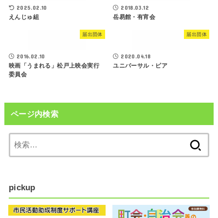
2025.02.10
2018.03.12
えんじゅ組
岳易館・有宵会
届出団体
届出団体
2016.02.10
2020.04.18
映画「うまれる」松戸上映会実行
ユニバーサル・ピア
委員会
ページ内検索
検
索:
pickup