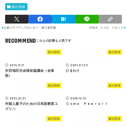
届出団体
人材パワーアップセンター 第三者評価
YOGA ココロ リセット
RECOMMEND
届出団体
届出団体
2014.11.17
2021.07.29
矢切地区社会福祉協議会（会食
ひまわり
部）
届出団体
届出団体
2021.01.21
2018.12.15
外国人親子のための日本語教室ユ
Ｃｏｍｅ Ｐｅｅｒｓ！！
ズリハ
届出団体
届出団体