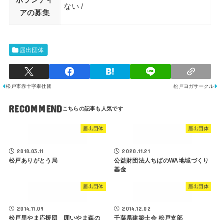
ない /
アの募集
届出団体
松戸市赤十字奉仕団
松戸ヨガサークル
RECOMMEND
届出団体
届出団体
2018.03.11
2020.11.21
松戸ありがとう局
公益財団法人ちばのWA地域づくり
基金
届出団体
届出団体
2014.11.09
2014.12.02
松戸里やま応援団 囲いやま森の
千葉県建築士会 松戸支部