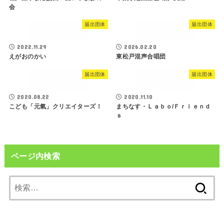
会
届出団体
届出団体
2022.11.29
2026.02.20
えがおのかい
東松戸混声合唱団
届出団体
届出団体
2020.08.22
2020.11.10
こども「元氣」クリエイターズ！
まちなす・Ｌａｂｏ/Ｆｒｉｅｎｄ
ｓ
ページ内検索
検
索: