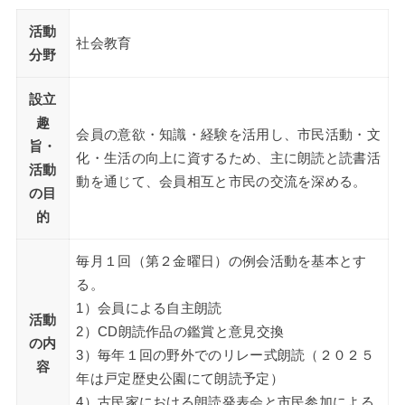
活動
社会教育
分野
設立
趣
会員の意欲・知識・経験を活用し、市民活動・文
旨・
化・生活の向上に資するため、主に朗読と読書活
活動
動を通じて、会員相互と市民の交流を深める。
の目
的
毎月１回（第２金曜日）の例会活動を基本とす
る。
1）会員による自主朗読
活動
2）CD朗読作品の鑑賞と意見交換
の内
3）毎年１回の野外でのリレー式朗読（２０２５
容
年は戸定歴史公園にて朗読予定）
4）古民家における朗読発表会と市民参加による