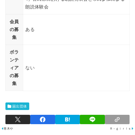
朗読体験会
会員
の募
ある
集
ボラ
ンテ
ィア
ない
の募
集
届出団体
青木や
Ｒ－ｇｉｒｌｓ