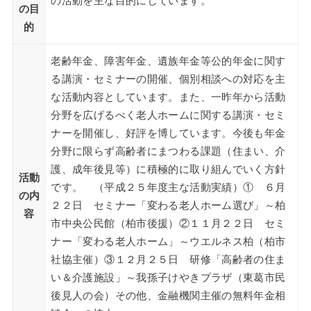
の活動を主な目的にしています。
の目
的
老齢年金、障害年金、遺族年金等公的年金に関す
る講演・セミナーの開催、個別相談への対応を主
な活動内容としています。また、一昨年から活動
分野を広げるべく老人ホームに関する講演・セミ
ナーを開催し、好評を博しています。今後も年金
分野に限らず高齢者にまつわる課題（住まい、介
護、成年後見等）に積極的に取り組んでいく方針
活動
です。 （平成２５年度主な活動実績）① ６月
の内
２２日 セミナー「変わる老人ホーム選び」～柏
容
市中央公民館（柏市後援）②１１月２２日 セミ
ナー「変わる老人ホーム」～ウエルネス柏（柏市
社協主催）③１２月２５日 研修「高齢者の住ま
い＆介護施設」～我孫子けやきプラザ（東葛市民
後見人の会）その他、金融機関主催の無料年金相