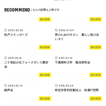
RECOMMEND
届出団体
届出団体
2023.02.22
2026.07.29
松戸スラッガーズ
男のためのサロン 暮らし助け合
いタイ
届出団体
届出団体
2021.04.16
2017.03.12
二十世紀が丘フォークダンス愛好
千葉商科大学 観光研究会
会
届出団体
届出団体
2024.05.14
2016.05.20
銀声会
特定非営利活動法人 快適IT空間
届出団体
届出団体