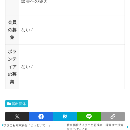
談会への協力
会員
の募
ない /
集
ボラ
ンテ
ィア
ない /
の募
集
届出団体
社会福祉法人まつど育成会 障害者支援施
ひきこもり家族会「よっといで！」
設まつぼっくり