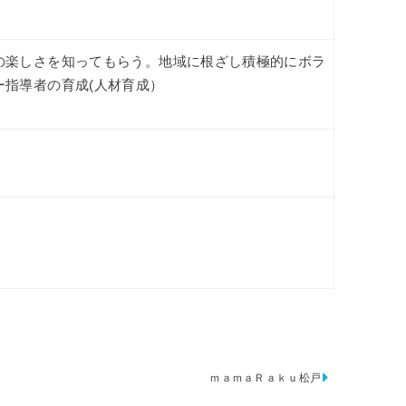
の楽しさを知ってもらう。地域に根ざし積極的にボラ
ー指導者の育成(人材育成）
ｍａｍａＲａｋｕ松戸