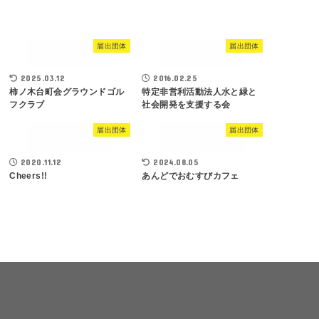
届出団体
届出団体
2025.03.12
2016.02.25
柿ノ木台町会グラウンドゴル
特定非営利活動法人水と緑と
フクラブ
社会開発を支援する会
届出団体
届出団体
2020.11.12
2024.08.05
Cheers!!
あんどでおむすびカフェ