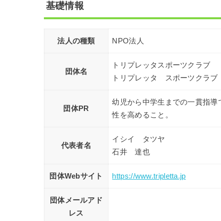
基礎情報
法人の種類
NPO法人
トリプレッタスポーツクラブ
団体名
トリプレッタ スポーツクラブ
幼児から中学生までの一貫指導
団体PR
性を高めること。
イシイ タツヤ
代表者名
石井 達也
団体Webサイト
https://www.tripletta.jp
団体メールアド
レス