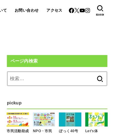
いて
お問い合わせ
アクセス
SEARCH
ページ内検索
検
索:
pickup
市民活動助成
NPO・市民
ぽっく40号
Let’s体