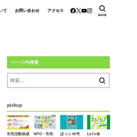
いて
お問い合わせ
アクセス
SEARCH
ページ内検索
検
索:
pickup
市民活動助成
NPO・市民
ぽっく40号
Let’s体