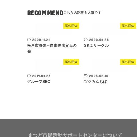
RECOMMEND
届出団体
届出団体
2020.11.21
2020.06.28
松戸市肢体不自由児者父母の
SK２サークル
会
届出団体
届出団体
2019.04.23
2025.02.10
グループSEC
ツクみんちば
まつど市民活動サポートセンターについて