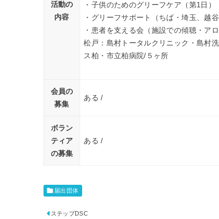
活動の
・子供のためのグリーフケア（第1日）
内容
・グリーフサポート（ちば・埼玉、越
・患者を支える会（施設での傾聴・ア
松戸：島村トータルクリニック・島村
ス柏・市立柏病院/５ヶ所
会員の
ある /
募集
ボラン
ティア
ある /
の募集
届出団体
ステップDSC