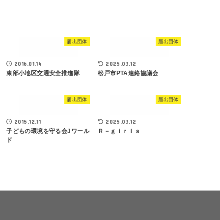
届出団体
届出団体
2016.01.14
2025.03.12
東部小地区交通安全推進隊
松戸市PTA連絡協議会
届出団体
届出団体
2015.12.11
2025.03.12
子どもの環境を守る会Jワール
Ｒ－ｇｉｒｌｓ
ド