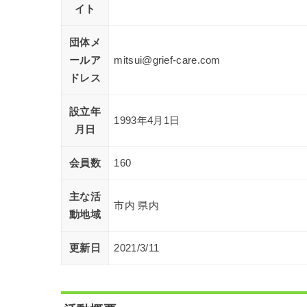
イト
団体メ
ールア
mitsui@grief-care.com
ドレス
設立年
1993年4月1日
月日
会員数
160
主な活
市内 県内
動地域
更新日
2021/3/11