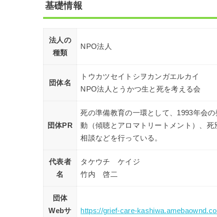
基礎情報
法人の
NPO法人
種類
トウカツセイトシヲカンガエルカイ
団体名
NPO法人とうかつ生と死を考える会
死の準備教育の一環として、1993年会
団体PR
動（傾聴とアロマトリートメント）、死
相談などを行っている。
代表者
タケウチ ケイジ
名
竹内 啓二
団体
Webサ
https://grief-care-kashiwa.amebaownd.c