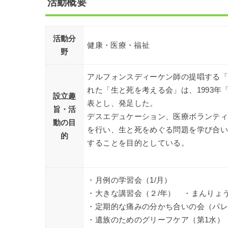
活動概要
活動分
健康・医療・福祉
野
アルフォンスディーケン師の提唱する「
れた「生と死を考える会」は、1993
設立趣
表とし、発足した。
旨・活
デスエデュケーション、医療ボランテ
動の目
を行い、生と死をめぐる問題を学び合
的
することを目的としている。
・月例の学習会（1/月）
・大きな講習会（２/年） ・まんりょ
・定期的な痛みの分かち合いの会（パレ
・遺族のためのグリーフケア（第1水）